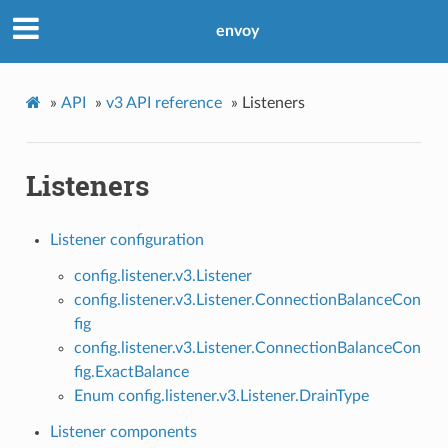
envoy
»
API
»
v3 API reference
»
Listeners
Listeners
Listener configuration
config.listener.v3.Listener
config.listener.v3.Listener.ConnectionBalanceCon
fig
config.listener.v3.Listener.ConnectionBalanceCon
fig.ExactBalance
Enum config.listener.v3.Listener.DrainType
Listener components